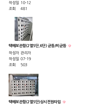
작성일
10-12
조회
481
택배보관함(2열5단,6단) 균등/비균등
작성자
관리자
작성일
07-19
조회
503
택배보관함(2열5단)상시전원타입