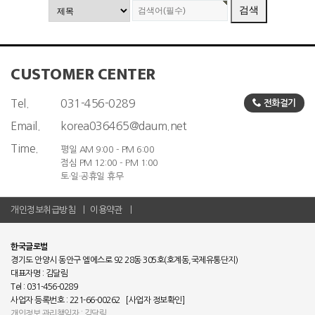
CUSTOMER CENTER
Tel.
031-456-0289
전화걸기
Email.
korea036465@daum.net
Time.
평일 AM 9:00 - PM 6:00
점심 PM 12:00 - PM 1:00
토·일·공휴일 휴무
개인정보취급방침
이용약관
한국글로벌
경기도 안양시 동안구 엘에스로 92 28동 305호(호계동,국제유통단지)
대표자명 : 김달림
Tel : 031-456-0289
사업자 등록번호 : 221-66-00262
[사업자 정보확인]
개인정보 관리책임자 : 김달림