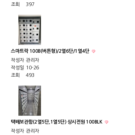
조회
397
스마트락 100B(버튼형)/2열6단/1열4단
작성자
관리자
작성일
10-26
조회
493
택배보관함(2열5단,1열5단) 상시전원 100BLK
작성자
관리자